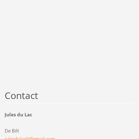
Contact
Jules du Lac
De Bilt
julesdul
ac0@gmai
l.com