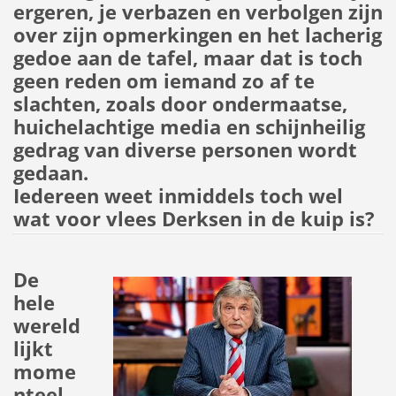
ergeren, je verbazen en verbolgen zijn
over zijn opmerkingen en het lacherig
gedoe aan de tafel, maar dat is toch
geen reden om iemand zo af te
slachten, zoals door ondermaatse,
huichelachtige media en schijnheilig
gedrag van diverse personen wordt
gedaan.
Iedereen weet inmiddels toch wel
wat voor vlees Derksen in de kuip is?
De
hele
wereld
lijkt
mome
nteel