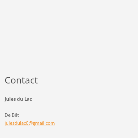
Contact
Jules du Lac
De Bilt
julesdul
ac0@gmai
l.com