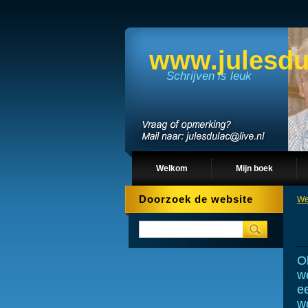
www.julesdu
Schrijven is leuk
Welkom
Mijn boek
Doorzoek de website
We
O
we
e
wo