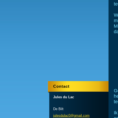
te
W
m
Mo
d
Contact
G
he
Jules du Lac
te
De Bilt
Ik
julesdul
ac0@gmai
l.com