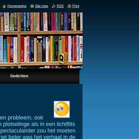
Homepagina
Site map
RSS
Print
Gedichten
 en probleem, ook
lotselinge als in een lichtflits
spectaculairder zou het moeten
het beter was het verhaal in de