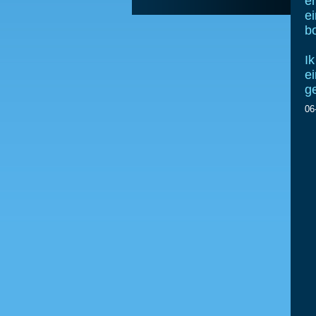
er
e
b
Ik
e
g
06