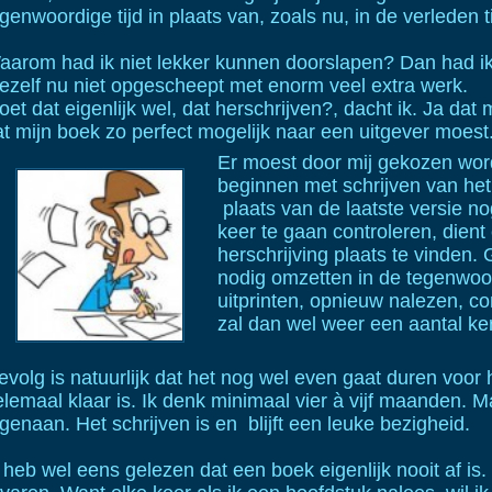
genwoordige tijd in plaats van, zoals nu, in de verleden ti
aarom had ik niet lekker kunnen doorslapen? Dan had ik
ezelf nu niet opgescheept met enorm veel extra werk.
et dat eigenlijk wel, dat herschrijven?, dacht ik. Ja dat
at mijn boek zo perfect mogelijk naar een uitgever moest
Er moest door mij gekozen wor
beginnen met schrijven van het
plaats van de laatste versie no
keer te gaan controleren, dient
herschrijving plaats te vinden.
nodig omzetten in de tegenwoord
uitprinten, opnieuw nalezen, co
zal dan wel weer een aantal ke
evolg is natuurlijk dat het nog wel even gaat duren voor
lemaal klaar is. Ik denk minimaal vier à vijf maanden. Ma
genaan. Het schrijven is en blijft een leuke bezigheid.
 heb wel eens gelezen dat een boek eigenlijk nooit af is.