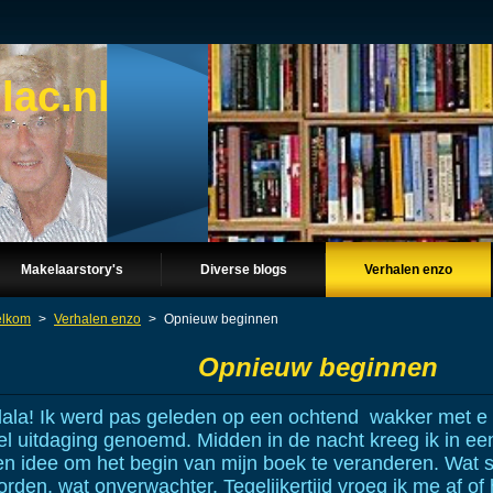
lac.nl
Makelaarstory's
Diverse blogs
Verhalen enzo
lkom
>
Verhalen enzo
>
Opnieuw beginnen
Opnieuw beginnen
lala! Ik werd pas geleden op een ochtend wakker met e
l uitdaging genoemd. Midden in de nacht kreeg ik in een p
en idee om het begin van mijn boek te veranderen. Wat 
rden, wat onverwachter. Tegelijkertijd vroeg ik me af of 