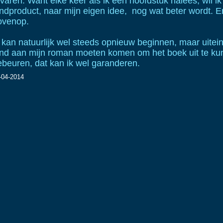
varen. Want elke keer als ik een hoofdstuk nalees, wil ik
indproduct, naar mijn eigen idee, nog wat beter wordt. E
ovenop.
 kan natuurlijk wel steeds opnieuw beginnen, maar uitein
ind aan mijn roman moeten komen om het boek uit te ku
ebeuren, dat kan ik wel garanderen.
-04-2014