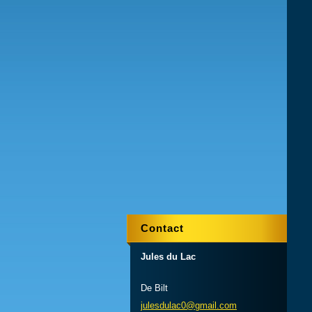
Contact
Jules du Lac
De Bilt
julesdul
ac0@gmai
l.com