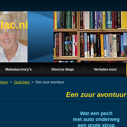
lac.nl
Makelaarstory's
Diverse blogs
Verhalen enzo
lkom
>
Gedichten
>
Een zuur avontuur
Een zuur avontuur
Wat een pech
met auto onderweg
een grote strop