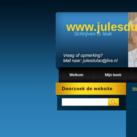
www.julesdu
Schrijven is leuk
Welkom
Mijn boek
Doorzoek de website
We