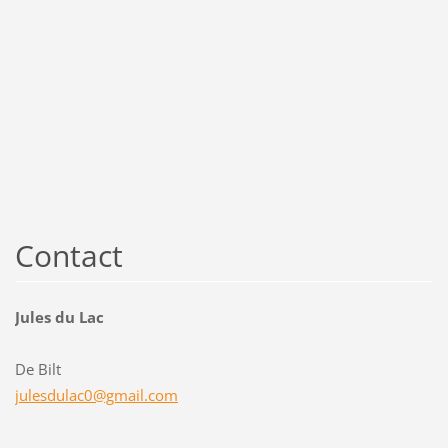
Contact
Jules du Lac
De Bilt
julesdul
ac0@gmai
l.com