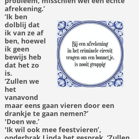
probleem, misschien wel een echte
afrekening.’
‘Ik ben
dolblij dat
ik van ze af
ben, hoewel
ik geen
bewijs heb
dat het zo
is.
‘Zullen we
het
vanavond
maar eens gaan vieren door een
drankje te gaan nemen?’
'Doen we.’
'Ik wil ook mee feestvieren’,
onderbrak Linda het gesprek. ‘Zullen