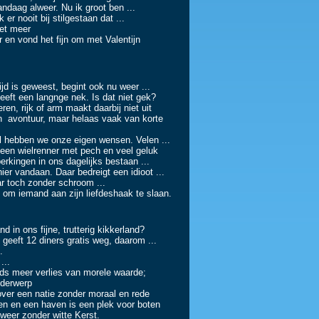
g alweer. Nu ik groot ben ...
ooit bij stilgestaan dat ...
 meer
vond het fijn om met Valentijn
geweest, begint ook nu weer ...
t een langnge nek. Is dat niet gek?
 of arm maakt daarbij niet uit
ur, maar helaas vaak van korte
we onze eigen wensen. Velen ...
ielrenner met pech en veel geluk
gen in ons dagelijks bestaan ...
ndaan. Daar bedreigt een idioot ...
 toch zonder schroom ...
mand aan zijn liefdeshaak te slaan.
ns fijne, trutterig kikkerland?
2 diners gratis weg, daarom ...
.
..
er verlies van morele waarde;
derwerp
ver een natie zonder moraal en rede
en haven is een plek voor boten
zonder witte Kerst.