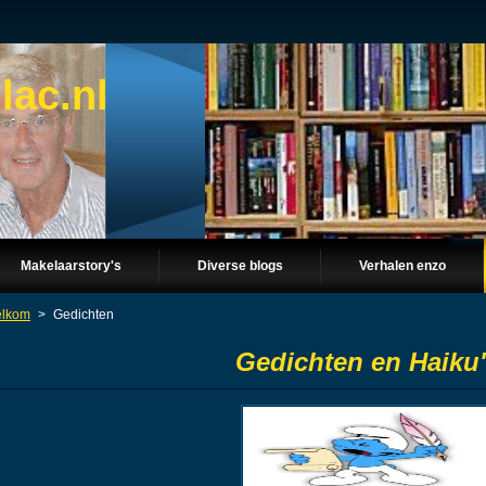
lac.nl
Makelaarstory's
Diverse blogs
Verhalen enzo
lkom
>
Gedichten
Gedichten en Haiku