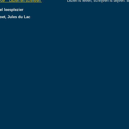
-09 Lezen en schrijven
Lezen is leven, schrijven is blijven. Beide
el leesplezier
oet, Jules du Lac