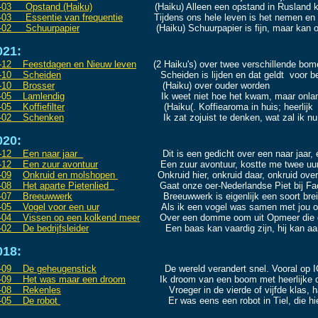
-03 Opstand (Haiku)
(Haiku) Alleen een opstand in Rusland kan
-03 Essentie van frequentie
Tijdens ons hele leven is het nemen en gev
-02 Schuurpapier
(Haiku) Schuurpapier is fijn, maar kan ook
021:
-12 Feestdagen en Nieuw leven
(2 Haiku's) over twee verschillende bom
-10 Scheiden
Scheiden is lijden en dat geldt voor bei
-10 Brosser
(Haiku) over ouder worden
-05 Lamlendig
Ik weet niet hoe het kwam, maar onlangs voe
-05 Koffiefilter
(Haiku(. Koffiearoma in huis; heerlijk
-02 Schenken
Ik zat zojuist te denken, wat zal ik nu ee
020:
-12 Een naar jaar
Dit is een gedicht over een naar jaar, een ja
-12 Een zuur a
vontuur
Een zuur avontuur, kostte me twee uu
-09
Onkruid en molshopen
Onkruid hier, onkruid daar, onkruid over
-08 Het aparte Pietenlied
Gaat onze oer-Nederlandse Piet bij Face
-07 Breeuwwerk
Breeuwwerk is eigenlijk een soort breiwer
-05 Vogel voor een uur
Als ik een vogel was samen met jou op een
-04 Vissen op een kolkend meer
Over een domme oom uit Opmeer die gi
-02 De bedrijfsleider
Een baas kan vaardig zijn, hij kan aardi
018:
-09 De geheugenstick
De wereld verandert snel. Vooral op ICT
-09 Het was maar een droom
Ik droom van een boom met heerlijke d
-08 Rekenles
Vroeger in de vierde of vijfde klas, had ik e
-05 De robot
Er was eens een robot in Tiel, die hielp zijn