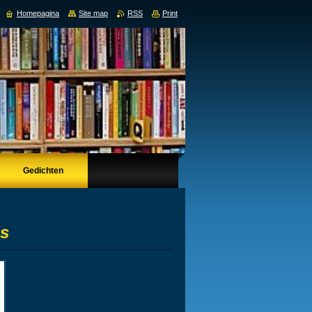
Homepagina
Site map
RSS
Print
Gedichten
's