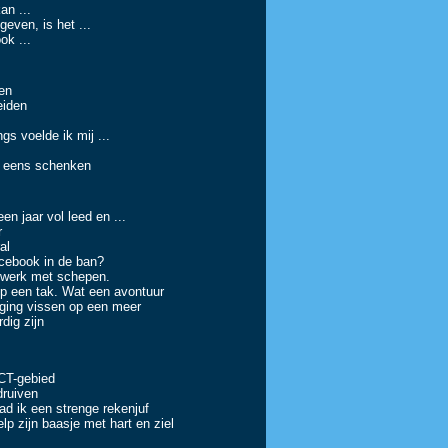
 ...
en, is het ...
 ...
en
den
lde ik mij ...
ns schenken
ar vol leed en ...
r
al
book in de ban?
k met schepen.
 tak. Wat een avontuur
ng vissen op een meer
g zijn
-gebied
ruiven
en strenge rekenjuf
 baasje met hart en ziel