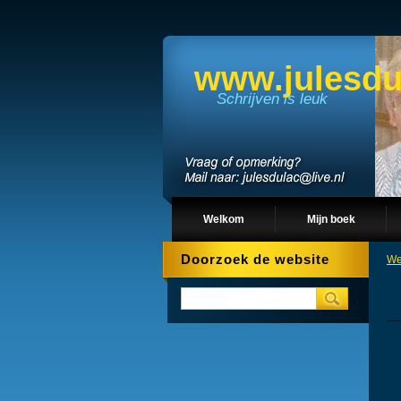
www.julesdu
Schrijven is leuk
Welkom
Mijn boek
Doorzoek de website
We