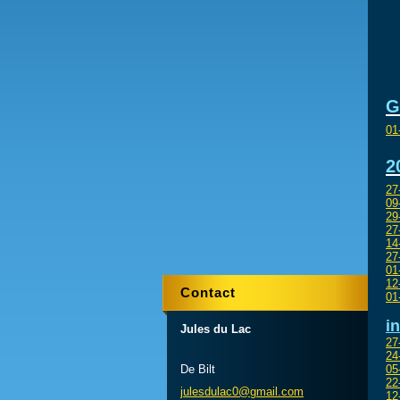
G
01
2
27
09
29
27
14
27
01
12
Contact
01
i
Jules du Lac
2
24
De Bilt
05
22
julesdul
ac0@gmai
l.com
12