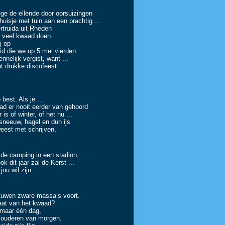
lende door oorsuizingen
 met tuin aan een prachtig ...
da uit Rheden
ere veel kwaad doen.
 op
ie we op 5 mei vierden
k vergist, want ...
kke discofeest
 Als je ...
ooit eerder van gehoord
inter, of het nu ...
euw, hagel en dun ijs
 met schrijven,
ng in een stadion, ...
ook dit jaar zal de Kerst ...
 wil zijn
 zware massa’s voort.
van het kwaad?
aar één dag,
ren van morgen.