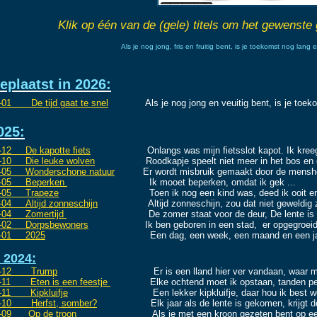
Klik op één van de (gele) titels om het gewenste 
Als je nog jong, fris en fruitig bent, is je toekomst nog lan
eplaatst in
2026:
-01 De tijd gaat te snel
Als je nog jong en veuitig bent, is je toekoms
025:
-12 De kapotte fiets
Onlangs was mijn fietsslot kapot. Ik kreeg het 
-10 Die leuke wolven
Roodkapje speelt niet meer in het bos en dat g
-05 Wonderschone natuur
Er wordt misbruik gemaakt door de mensheid v
-05 Beperken
Ik mooet beperken, omdat ik gek ...
-05 Trapeze
Toen ik nog een kind was, deed ik ooit en plas in 
-04 Altijd zonneschij
n
Altijd zonneschijn, zou dat niet geweldig zijn? N
-04 Zomertijd
De zomer staat voor de deur, De lente is gekomen
-02 Dorpsbewoners
Ik ben geboren in een stad, er opgegroeid en g
-01 2025
Een dag, een week, een maand en een jaar, Het is
n 2024:
7-12 Trump
Er is een lland hier ver vandaan, waar mensen
-11 Eten is een feestje
Elke ochtend moet ik opstaan, tanden pets
-11 Kipkluifje
Een lekker kipkluifje, daar hou ik best wel van. 
-10 Herfst, somber?
Elk jaar als de lente is gekomen, krijgt de 
-09 Op de troon
Als je met een kroon gezeten bent op een troo