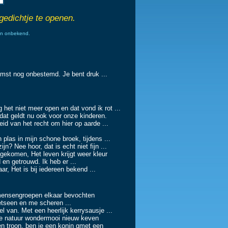
gedichtje te openen.
g en onbekend.
t nog onbestemd. Je bent druk ...
niet meer open en dat vond ik rot ...
eldt nu ook voor onze kinderen.
an het recht om hier op aarde ...
mijn schone broek, tijdens ...
ee hoor, dat is echt niet fijn ...
, Het leven krijgt weer kleur
etrouwd. Ik heb er ...
 bij iedereen bekend ...
groepen elkaar bevochten
een en me scheren ...
Met een heerlijk kerrysausje ...
natuur wondermooi nieuw keven
n, ben je een konin gmet een