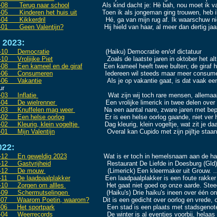
-08 Terug naar school
Als kind dacht je: Hè bah, nou moet ik vandaa
-05 Kinderen het huis uit
Toen ik als jongeman ging trouwen, heb ik er n
-04 Kikkerdril
Hé, ga van mijn rug af. Ik waarschuw niet
-01 Geen Valentijn?
Hij hield van haar, al meer dan dertig jaar en 
n
2023:
-10 Democratie
(Haiku) Democratie en/of dictatuur
-10 Vroliijke Piet
Zoals de laatste jaren in oktober het altijd is 
-08 Een kameel en de giraf
Een kameel heeft twee bulten; de giraf heef
-06 Consumeren
Iedereen wil steeds maar meer consumeren, rijk
-06 Vakantie
Als je op vakantie gaat, is dat vaak een avontu
ur
-03 Inflatie
Wat zijn wij toch rare mensen, allemaal hebben 
-04 De wielrenner
Een vrolijke limerick in twee delen over een w
-03 Knuffelen mag weer
Na een aantal nare, zware jaren met beperkin
-02 Een helse oorlog
Er is een helse oorlog gaande, niet ver hier va
-02 Kleurig, klein vogeltje
Dag kleurig, klein vogeltje, wat zit je daar
-01 Mijn Valentijn
Overal kan Cupido met zijn pijltje staan om ie
022:
-12 En geweldig 2023
Wat is er toch in hemelsnaam aan de hand in o
-12 Gastvrijheid
Restaurant De Liefde in Doesburg (Gld) geeft 1
7-12 De mouw
(Limerick) Een kleermaker uit Grouw. ..
-11 De laadpaalplakker
Een laadpaalplakker is een foute rakker .
-10 Zorgen om allles
Het gaat niet goed op onze aarde. Steeds me
-09 Schermutselingen
(Haiku's) Drie haiku's ineen over één on
-07 Waarom Poetin, waarom?
Dit is een gedicht over oorlog en vrede, o
-06 Het sportpark
Een stad is een plaats met stadsgenoten en e
-04 Weerrecords
De winter is al eventjes voorbij, helaas weer 