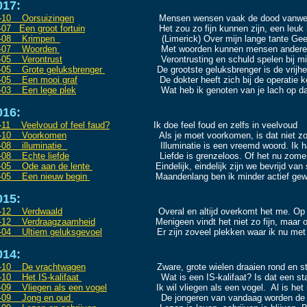
017:
-10 Oorsuizingen
Mensen wensen vaak de dood vanwege de el
-07 Een groot fortuin
Het zou zo fijn kunnen zijn, een leuk huisje
-08 Krimpen
(Limerick) Over mijn lange tante Geertrui
-07 Woorden
Met woorden kunnen mensen and
-05 Verontrust
Verontrusting en schuld spelen bij mij
-05 Grote geluksbrenger
De grootste geluksbrenger is de vrijheid d
-05 Een mooi graf
De dokter heeft zich bij de operatie kennelij
-03 Een
lege plek
Wat heb ik genoten van je lach op dat dru
016:
-11 Veelvoud of feel faud?
Ik doe feel foud en zelfs in veelvoud
-10 Voorkomen
Als je moet voorkomen, is dat niet zo best.
-08 illuminatie
Illuminatie is een vreemd woord. Ik had er n
-08 Echte liefde
Liefde is grenzeloos. Of het nu zomer is of w
-05 Ode aan de lente
Eindelijk, eindelijk zijn we bevrijd van sne
-05 Een nieuw begin
Maandenlang ben ik minder actief geweest
015:
-12 Verdwaald
Overal en altijd overkomt het me. Op de campi
-12 Verdraagzaamheid
Menigeen vindt het niet zo fijn, maar 
-04 Ultiem geluksgevoel
Er zijn zoveel plekken waar ik nu met jou
014:
-10 De vrachtwagen
Zware, grote wielen draaien rond en stuwen
-10 Het IS-kalifaat
Wat is een IS-kalifaat? Is dat een staat 
-09 Vliegen als een vogel
Ik wil vliegen als een vogel. Al is het m
-09 Jong en oud
De jongeren van vandaag worden de oude