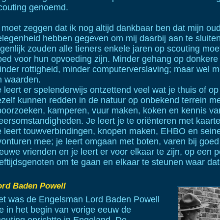
couting genoemd.
 moet zeggen dat ik nog altijd dankbaar ben dat mijn oude
elegenheid hebben gegeven om mij daarbij aan te sluiten
igenlijk zouden alle tieners enkele jaren op scouting mo
oed voor hun opvoeding zijn. Minder gehang op donkere 
inder rottigheid, minder computerverslaving; maar wel m
n waarden.
 leert er spelenderwijs ontzettend veel wat je thuis of op
ezelf kunnen redden in de natuur op onbekend terrein m
poorzoeken, kamperen, vuur maken, koken en kennis va
eersomstandigheden. Je leert je te oriënteren met kaar
e leert touwverbindingen, knopen maken, EHBO en sein
onturen mee; je leert omgaan met boten, varen bij goed e
euwe vrienden en je leert er voor elkaar te zijn, op een 
eftijdsgenoten om te gaan en elkaar te steunen waar dat 
ord Baden Powell
et was de Engelsman Lord Baden Powell
ie in het begin van vorige eeuw de