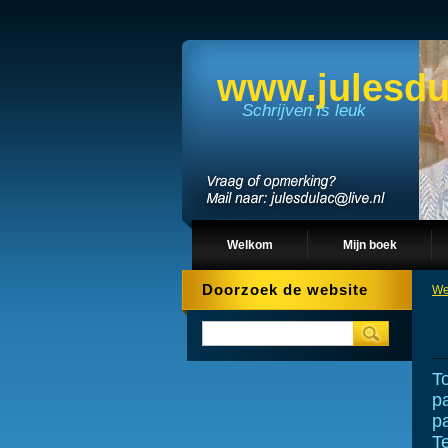
www.julesdu
Schrijven is leuk
Welkom
Mijn boek
Doorzoek de website
We
To
p
pa
T