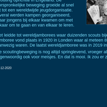
couting oprichtte in Engeland. De
orspronkelijke beweging groeide al snel
t tot een wereldwijde jeugdorganisatie.
veral werden kampen georganiseerd,
aar jongens bij elkaar kwamen om met
kaar om te gaan en van elkaar te leren.
et leidde tot wereldjamborees waar duizenden scouts b
amboree vond plaats in 1920 in Londen waar al meteen 8
anwezig waren. De laatst wereldjamboree was in 2019 i
e scoutingbeweging is nog altijd springlevend, vroeger a
genwoordig ook voor meisjes. En dat is mooi. Ik zou er zo
-12-2020