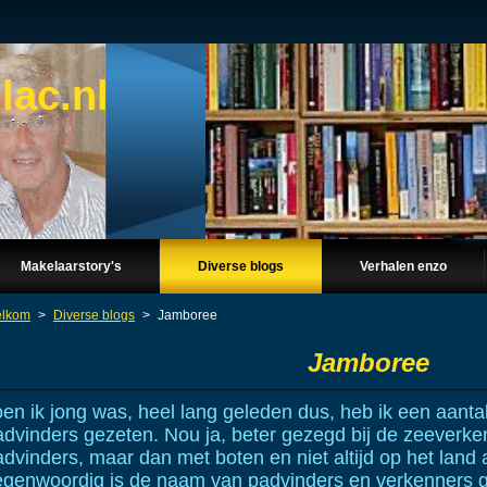
lac.nl
Makelaarstory's
Diverse blogs
Verhalen enzo
lkom
>
Diverse blogs
>
Jamboree
Jamboree
en ik jong was, heel lang geleden dus, heb ik een aantal
advinders gezeten. Nou ja, beter gezegd bij de zeeverken
dvinders, maar dan met boten en niet altijd op het land 
egenwoordig is de naam van padvinders en verkenners 