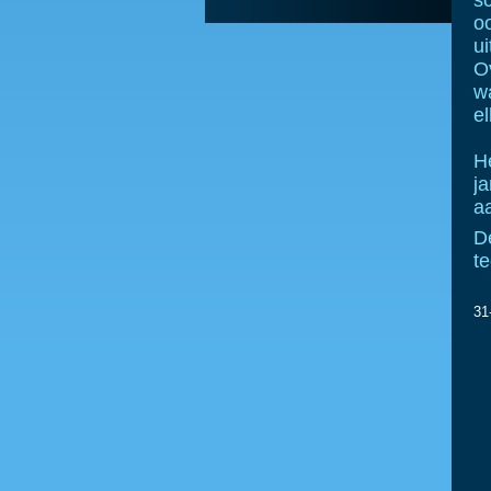
s
o
ui
O
w
el
H
j
a
D
te
31