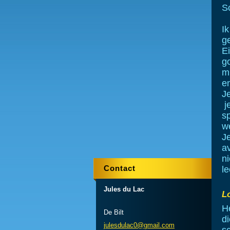
S
Ik
g
E
g
m
e
Je
j
s
w
J
av
ni
Contact
le
Jules du Lac
L
H
De Bilt
d
julesdul
ac0@gmai
l.com