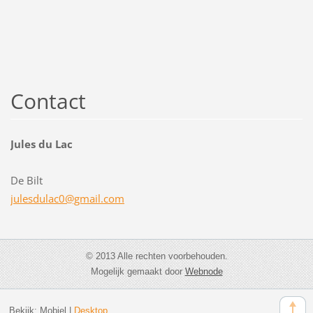
Contact
Jules du Lac
De Bilt
julesdul
ac0@gmai
l.com
© 2013 Alle rechten voorbehouden.
Mogelijk gemaakt door
Webnode
Bekijk:
Mobiel
|
Desktop