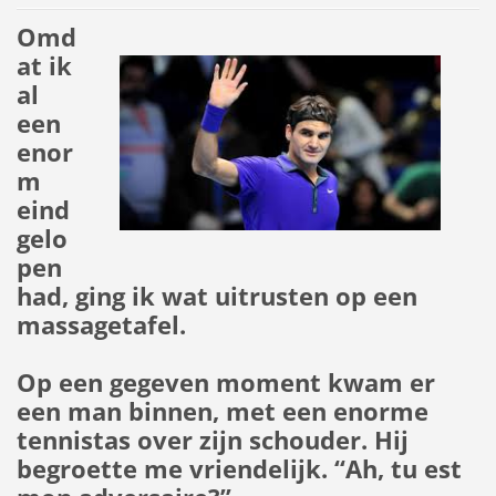
Omd
at ik
al
een
enor
m
eind
gelo
pen
had, ging ik wat uitrusten op een
massagetafel.
Op een gegeven moment kwam er
een man binnen, met een enorme
tennistas over zijn schouder. Hij
begroette me vriendelijk. “Ah, tu est